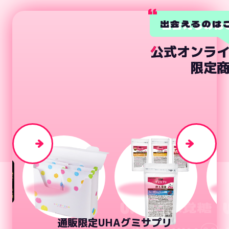
出会えるのは
公
公式オンラ
式
オ
ン
ラ
限
限定
定
通販限定UHAグミサプリ