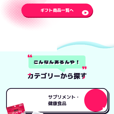
ギフト商品一覧へ
こんなんあるんや！
カ
カテゴリーから探す
テ
ゴ
リ
ー
か
ら
探
す
サプリメント・
健康食品