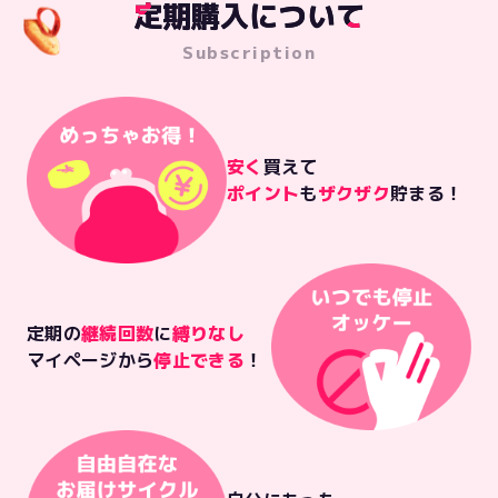
定
定期購入について
期
購
入
に
つ
い
て
Subscription
安く
買えて
ポイント
も
ザクザク
貯まる！
定期の
継続回数
に
縛りなし
マイページから
停止できる
！