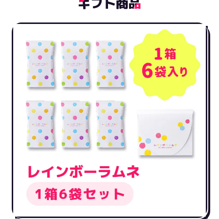
ギ
ギフト商品
フ
ト
商
品