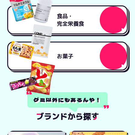
食品・
完全栄養食
お菓子
グミ以外にもあるんや！
ブ
ブランドから探す
ラ
ン
ド
か
ら
探
す