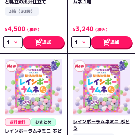
と帆立の出汁仕立て
ムネ 1箱
3箱（30袋）
4,500
3,240
¥
（税込）
¥
（税込）
追加
追加
レインボーラムネミニ ぶど
送料無料
おまとめ
う
レインボーラムネミニ ぶど