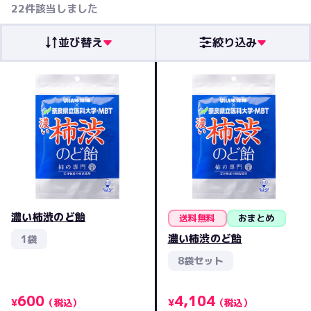
発売日順
22
件該当しました
レビュー評価順
クリア
人気順
並び替え
絞り込み
濃い柿渋のど飴
送料無料
おまとめ
濃い柿渋のど飴
1袋
8袋セット
600
4,104
¥
（税込）
¥
（税込）