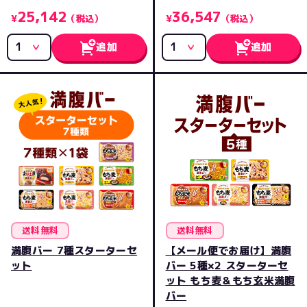
25,142
36,547
¥
（税込）
¥
（税込）
追加
追加
送料無料
送料無料
満腹バー 7種スターターセ
【メール便でお届け】満腹
ット
バー 5種×2 スターターセ
ット もち麦＆もち玄米満腹
バー