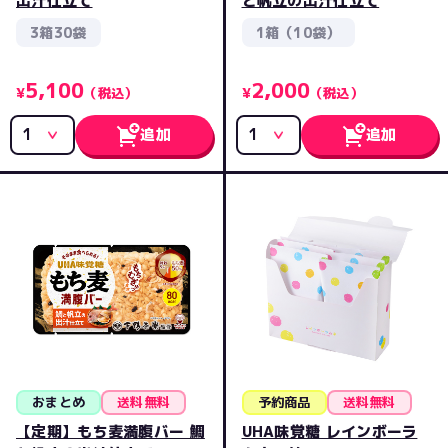
出汁仕立て
と帆立の出汁仕立て
3箱30袋
1箱（10袋）
5,100
2,000
¥
（税込）
¥
（税込）
追加
追加
おまとめ
送料無料
予約商品
送料無料
【定期】もち麦満腹バー 鯛
UHA味覚糖 レインボーラ