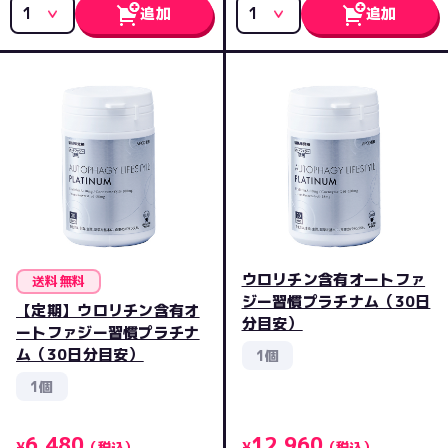
追加
追加
ウロリチン含有オートファ
送料無料
ジー習慣プラチナム（30日
【定期】ウロリチン含有オ
分目安）
ートファジー習慣プラチナ
ム（30日分目安）
1個
1個
6,480
12,960
¥
（税込）
¥
（税込）