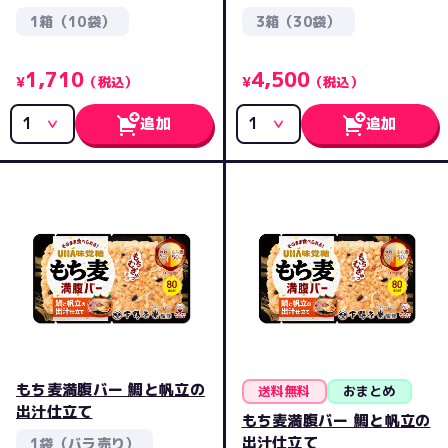
1箱（10袋）
3箱（30袋）
1,710
4,500
¥
（税込）
¥
（税込）
追加
追加
もち麦満腹バー 鯛と帆立の
送料無料
おまとめ
出汁仕立て
もち麦満腹バー 鯛と帆立の
出汁仕立て
1袋（バラ売り）