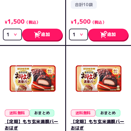
合計10袋
1,500
1,500
¥
（税込）
¥
（税込）
追加
追加
送料無料
おまとめ
送料無料
おまとめ
【定期】もち玄米満腹バー
【定期】もち玄米満腹バー
おはぎ
おはぎ