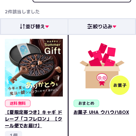
価格の高い順
価格の安い順
発売日順
2
件該当しました
レビュー評価順
クリア
人気順
並び替え
絞り込み
送料無料
おまとめ
【夏限定帯つき】キャギ ド
お菓子 UHA ウハウハBOX
レーブ「コフレロン」 【ク
ール便でお届け】
１個