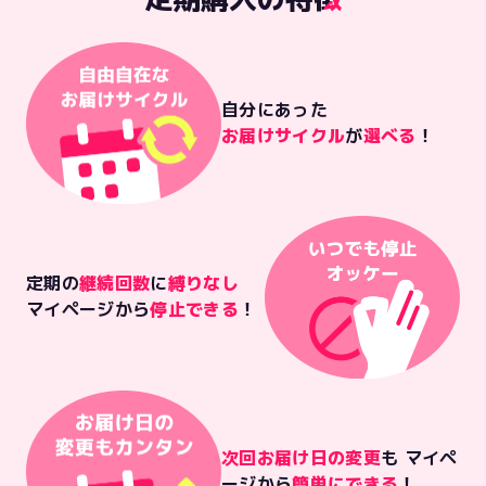
自分にあった
お届けサイクル
が
選べる
！
定期の
継続回数
に
縛りなし
マイページから
停止できる
！
次回お届け日の変更
も マイペ
ージから
簡単にできる
！