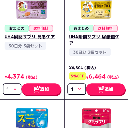
おまとめ
送料無料
おまとめ
送料無料
UHA瞬間サプリ 見るケア
UHA瞬間サプリ 尿酸値ケ
ア
30日分 3袋セット
30日分 3袋セット
¥6,804
（税込）
4,374
6,464
5%0FF
¥
（税込）
¥
（税込）
追加
追加