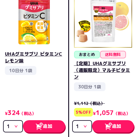
UHAグミサプリ ビタミンC
おまとめ
送料無料
レモン味
【定期】UHAグミサプリ
（通販限定）マルチビタミ
10日分 1袋
ン
30日分 1袋
¥1,112
（税込）
324
1,057
5%OFF
¥
（税込）
¥
（税込）
追加
追加