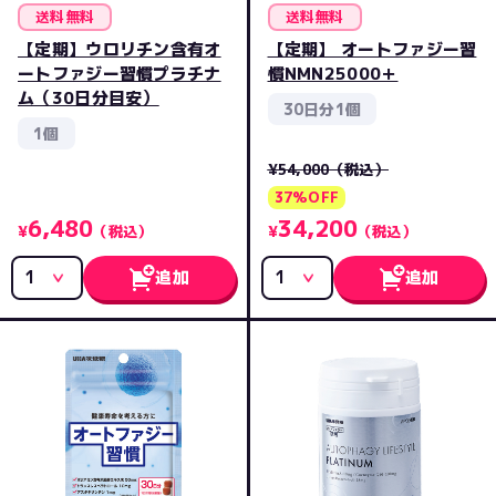
送料無料
送料無料
【定期】ウロリチン含有オ
【定期】 オートファジー習
ートファジー習慣プラチナ
慣NMN25000＋
ム（30日分目安）
30日分1個
1個
¥54,000
（税込）
37%OFF
6,480
34,200
¥
（税込）
¥
（税込）
追加
追加