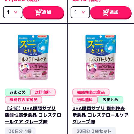
追加
追加
おまとめ
送料無料
機能性表示食品
機能性表示食品
送料無料
おまとめ
【定期】UHA瞬間サプリ
UHA瞬間サプリ 機能性表
機能性表示食品 コレステロ
示食品 コレステロールケア
ールケア グレープ味
グレープ味
30日分 1袋
30日分 3袋セット