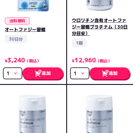
ウロリチン含有オートファ
送料無料
ジー習慣プラチナム（30日
オートファジー習慣
分目安）
30日分
1個
3,240
12,960
¥
（税込）
¥
（税込）
追加
追加