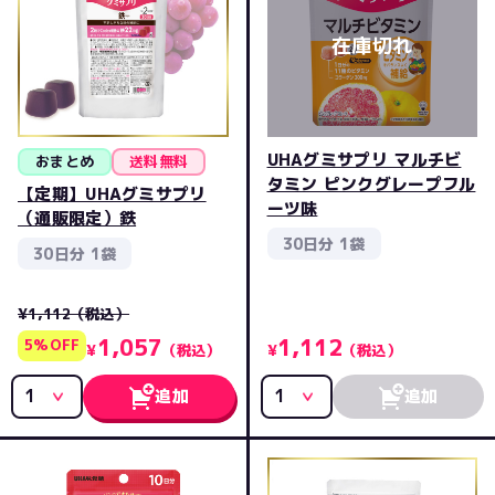
UHAグミサプリ マルチビ
おまとめ
送料無料
タミン ピンクグレープフル
【定期】UHAグミサプリ
ーツ味
（通販限定）鉄
30日分 1袋
30日分 1袋
¥1,112
（税込）
1,057
1,112
5%OFF
¥
（税込）
¥
（税込）
追加
追加