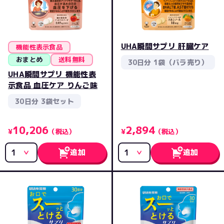
UHA瞬間サプリ 肝臓ケア
機能性表示食品
おまとめ
送料無料
30日分 1袋（バラ売り）
UHA瞬間サプリ 機能性表
示食品 血圧ケア りんご味
30日分 3袋セット
10,206
2,894
¥
（税込）
¥
（税込）
追加
追加