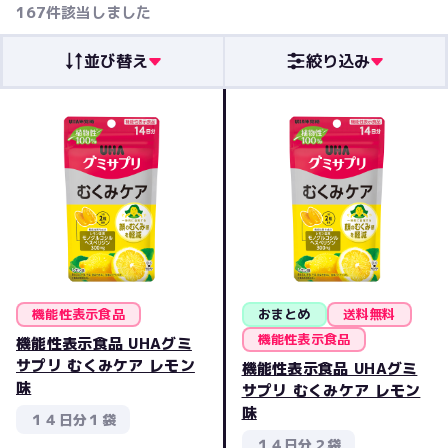
発売日順
167
件該当しました
レビュー評価順
クリア
人気順
並び替え
絞り込み
機能性表示食品
おまとめ
送料無料
機能性表示食品
機能性表示食品 UHAグミ
サプリ むくみケア レモン
機能性表示食品 UHAグミ
味
サプリ むくみケア レモン
味
１４日分１袋
１４日分２袋