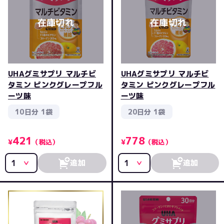
UHAグミサプリ マルチビ
UHAグミサプリ マルチビ
タミン ピンクグレープフル
タミン ピンクグレープフル
ーツ味
ーツ味
10日分 1袋
20日分 1袋
421
778
¥
（税込）
¥
（税込）
追加
追加