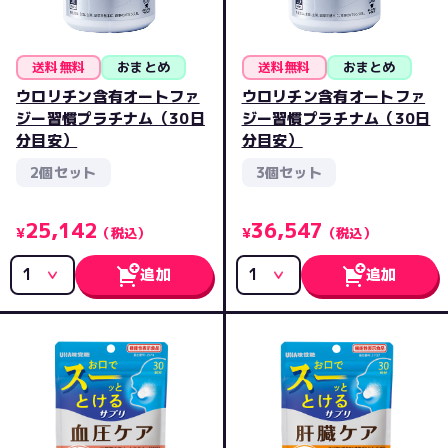
送料無料
おまとめ
送料無料
おまとめ
ウロリチン含有オートファ
ウロリチン含有オートファ
ジー習慣プラチナム（30日
ジー習慣プラチナム（30日
分目安）
分目安）
2個セット
3個セット
25,142
36,547
¥
（税込）
¥
（税込）
追加
追加