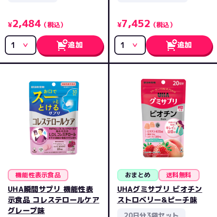
2,484
7,452
¥
（税込）
¥
（税込）
追加
追加
機能性表示食品
おまとめ
送料無料
UHA瞬間サプリ 機能性表
UHAグミサプリ ビオチン
示食品 コレステロールケア
ストロベリー&ピーチ味
グレープ味
20日分3袋セット