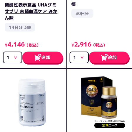
慣
機能性表示食品 UHAグミ
サプリ 末梢血流ケア みか
30日分
ん味
14日分 3袋
4,146
2,916
¥
（税込）
¥
（税込）
追加
追加