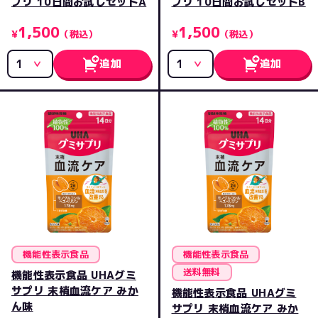
プリ 10日間お試しセットA
プリ 10日間お試しセットB
1,500
1,500
¥
（税込）
¥
（税込）
追加
追加
機能性表示食品
機能性表示食品
送料無料
機能性表示食品 UHAグミ
サプリ 末梢血流ケア みか
機能性表示食品 UHAグミ
ん味
サプリ 末梢血流ケア みか