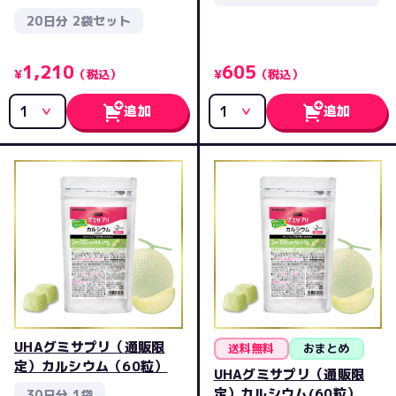
20日分 2袋セット
1,210
605
¥
（税込）
¥
（税込）
追加
追加
UHAグミサプリ（通販限
送料無料
おまとめ
定）カルシウム（60粒）
UHAグミサプリ（通販限
定）カルシウム(60粒）
30日分 1袋