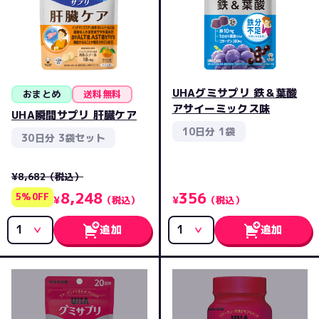
UHAグミサプリ 鉄＆葉酸
おまとめ
送料無料
アサイーミックス味
UHA瞬間サプリ 肝臓ケア
10日分 1袋
30日分 3袋セット
¥8,682
（税込）
8,248
356
5%0FF
¥
（税込）
¥
（税込）
追加
追加