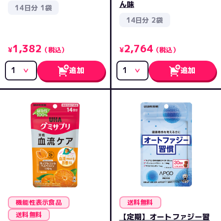
ん味
14日分 1袋
14日分 2袋
1,382
2,764
¥
（税込）
¥
（税込）
追加
追加
機能性表示食品
送料無料
送料無料
【定期】オートファジー習