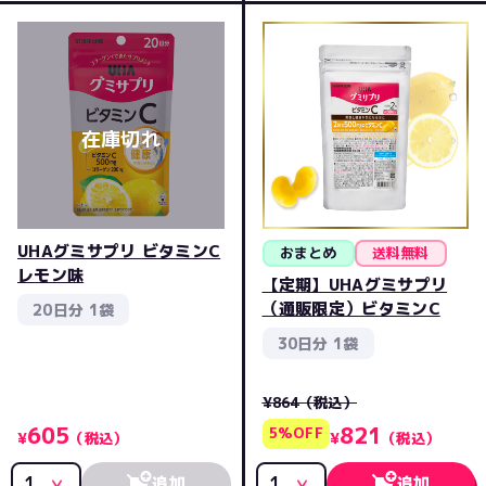
UHAグミサプリ ビタミンC
おまとめ
送料無料
レモン味
【定期】UHAグミサプリ
（通販限定）ビタミンC
20日分 1袋
30日分 1袋
¥864
（税込）
605
821
5%OFF
¥
（税込）
¥
（税込）
追加
追加