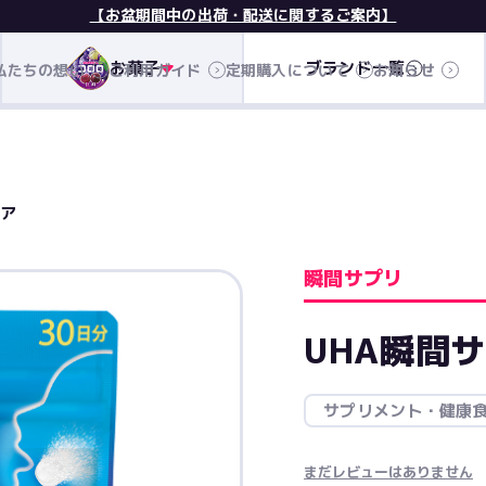
【お盆期間中の出荷・配送に関するご案内】
お菓子
ブランド一覧
私たちの想い
ご利用ガイド
定期購入について
お知らせ
ケア
瞬間サプリ
UHA瞬間
サプリメント・健康
まだレビューはありません