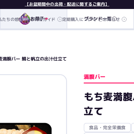
【お盆期間中の出荷・配送に関するご案内】
お菓子
ブランド一覧
私たちの想い
ご利用ガイド
定期購入について
お知らせ
麦満腹バー 鯛と帆立の出汁仕立て
満腹バー
もち麦満腹
立て
食品・完全栄養食