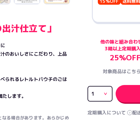
15%OFF
送料無
の出汁仕立て」
他の味と組み合わ
まに
3箱以上定期購
出汁のおいしさにこだわり、上品
25%OF
対象商品はこち
食べられるレトルトパウチのごは
満たします。
定期購入について
配
となる場合があります。あらかじめ