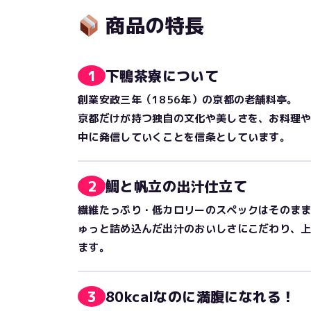
商品の特長
1
下鴨茶寮について
創業安政三年（1856年）の京都の老舗料亭。
京都だけが持つ独自の文化や美しさを、お料理
中に発信していくことを信条としています。
2
鯛と帆立の出汁仕立て
繊維たっぷり・低カロリーのスペックはそのま
ゅっと詰め込んだ出汁のおいしさにこだわり、
ます。
3
80kcalなのに満腹になれる！