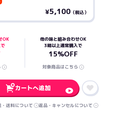
料
5,100
¥
（税込）
せOK
他の味と組み合わせOK
入で
3箱以上通常購入で
F
15%OFF
ら
対象商品はこちら
カートへ追加
送・送料について
返品・キャンセルについて