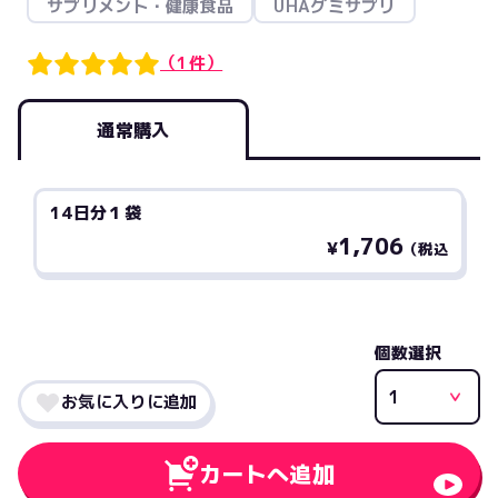
サプリメント・健康食品
UHAグミサプリ
（1件）
通常購入
14日分１袋
1,706
¥
（税込
個数選択
お気に入りに追加
カートへ追加