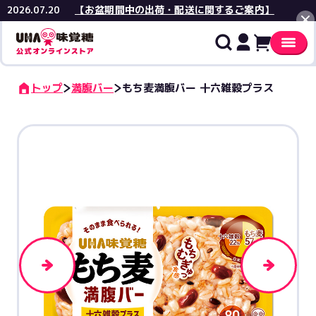
【お盆期間中の出荷・配送に関するご案内】
2026.07.20
閉じる
トップ
満腹バー
もち麦満腹バー 十六雑穀プラス