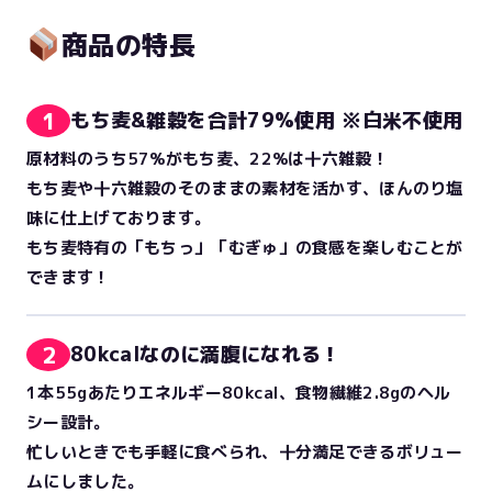
商品の特長
1
もち麦&雑穀を合計79%使用 ※白米不使用
原材料のうち57%がもち麦、22%は十六雑穀！
もち麦や十六雑穀のそのままの素材を活かす、ほんのり塩
味に仕上げております。
もち麦特有の「もちっ」「むぎゅ」の食感を楽しむことが
できます！
2
80kcalなのに満腹になれる！
1本55gあたりエネルギー80kcal、食物繊維2.8gのヘル
シー設計。
忙しいときでも手軽に食べられ、十分満足できるボリュー
ムにしました。