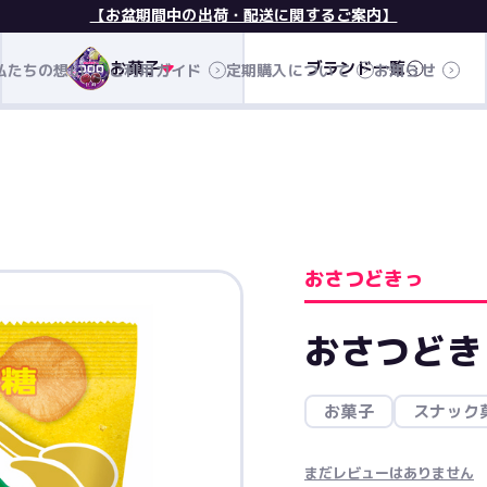
【お盆期間中の出荷・配送に関するご案内】
お菓子
ブランド一覧
私たちの想い
ご利用ガイド
定期購入について
お知らせ
おさつどきっ
おさつどき
お菓子
スナック
まだレビューはありません