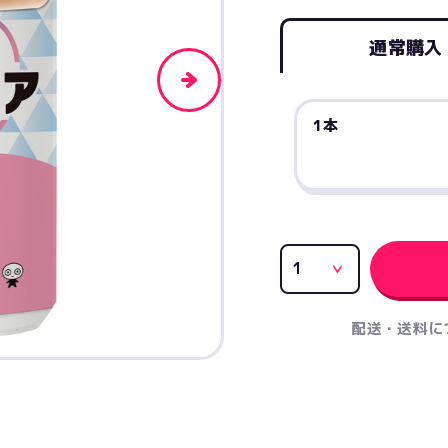
通常購入
1本
配送・送料に