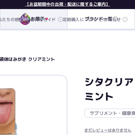
【お盆期間中の出荷・配送に関するご案内】
お菓子
ブランド一覧
私たちの想い
ご利用ガイド
定期購入について
お知らせ
 液体はみがき クリアミント
シタクリア
ミント
サプリメント・健康
まだレビューはありません