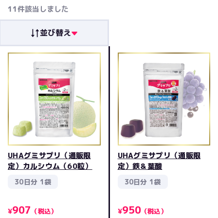
発売日順
11
件該当しました
レビュー評価順
人気順
並び替え
UHAグミサプリ（通販限
UHAグミサプリ（通販限
定）カルシウム（60粒）
定）鉄＆葉酸
30日分 1袋
30日分 1袋
907
950
¥
（税込）
¥
（税込）