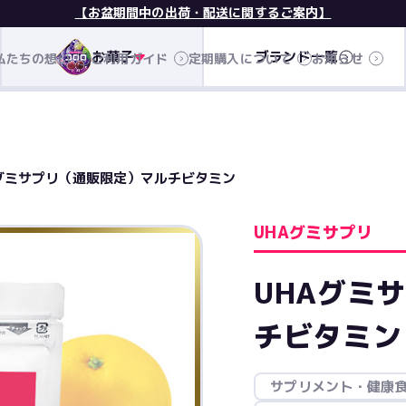
【お盆期間中の出荷・配送に関するご案内】
お菓子
ブランド一覧
私たちの想い
ご利用ガイド
定期購入について
お知らせ
Aグミサプリ（通販限定）マルチビタミン
UHAグミサプリ
UHAグミ
チビタミン
サプリメント・健康